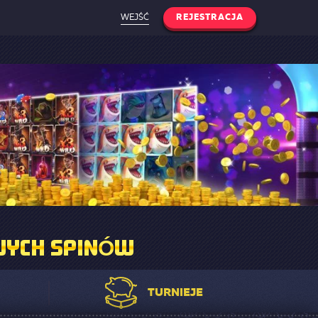
WEJŚĆ
REJESTRACJA
WYCH SPINÓW
TURNIEJE