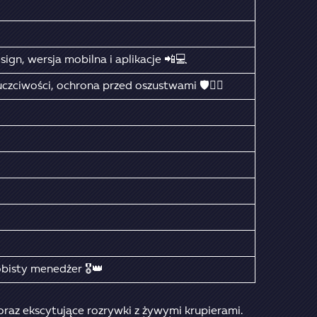
ign, wersja mobilna i aplikacje 📲💻
ciwości, ochrona przed oszustwami 🛡️🕵️‍♂️
bisty menedżer 🎖️👑
az ekscytujące rozrywki z żywymi krupierami.