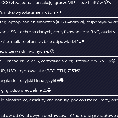
000 zł za jedną transakcję, gracze VIP — bez limitów 🏆💎
, niska/wysoka zmienność 🎯🎰
r, laptop, tablet, smartfon (iOS i Android), responsywny des
anie SSL, ochrona danych, certyfikowane gry RNG, audyty ucz
/7, e-mail, telefon, szybkie odpowiedzi 📞💬
ez przerw i dni wolnych ⏰🕐
a Curaçao nr 123456, certyfikacja gier, uczciwe gry RNG ✅🎖️
UR, USD, kryptowaluty (BTC, ETH) 💵💶💳
angielski, rosyjski i inne języki 🌐🗣️
, graj odpowiedzialnie ⚠️🎯
lojalnościowe, ekskluzywne bonusy, podwyższone limity, oso
omatów od światowych dostawców, różnorodne gry stołowe or