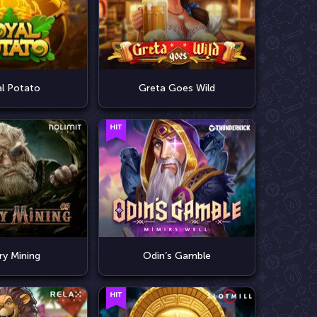
l Potato
Greta Goes Wild
ry Mining
Odin’s Gamble