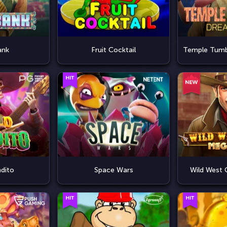
ank
Fruit Cocktail
Temple Tumb
ndito
Space Wars
Wild West