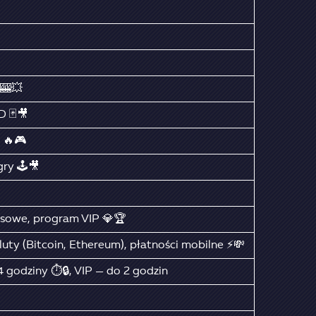
 🎰💥
D 🃏🎥
 🔥🎮
ry 🕹️🎥
usowe, program VIP 💎🏆
luty (Bitcoin, Ethereum), płatności mobilne ⚡💸
 godziny ⏱️🔒, VIP — do 2 godzin