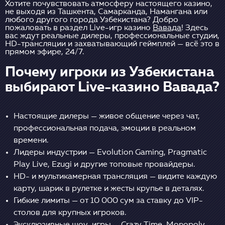
Хотите почувствовать атмосферу настоящего казино,
не выходя из Ташкента, Самарканда, Намангана или
любого другого города Узбекистана? Добро
пожаловать в раздел
Live-игр
казино
Вавада
! Здесь
вас ждут
реальные дилеры
, профессиональные студии,
HD-трансляции и захватывающий геймплей — всё это в
прямом эфире, 24/7.
Почему игроки из Узбекистана
выбирают Live-казино Вавада?
Настоящие дилеры
— живое общение через чат,
профессиональная подача, эмоции в реальном
времени.
Лидеры индустрии
— Evolution Gaming, Pragmatic
Play Live, Ezugi и другие топовые провайдеры.
HD- и мультикамерная трансляция
— видите каждую
карту, шарик в рулетке и жесты крупье в деталях.
Гибкие лимиты
— от 10 000 сум за ставку до VIP-
столов для крупных игроков.