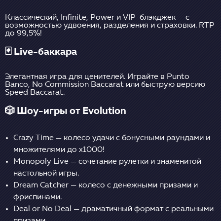
Классический, Infinite, Power и VIP-блэкджек — с
возможностью удвоения, разделения и страховки. RTP
до 99,5%!
🃏 Live-баккара
Элегантная игра для ценителей. Играйте в
Punto
Banco
,
No Commission Baccarat
или быструю версию
Speed Baccarat
.
🎲 Шоу-игры от Evolution
Crazy Time
— колесо удачи с бонусными раундами и
множителями до x1000!
Monopoly Live
— сочетание рулетки и знаменитой
настольной игры.
Dream Catcher
— колесо с денежными призами и
фриспинами.
Deal or No Deal
— драматичный формат с реальными